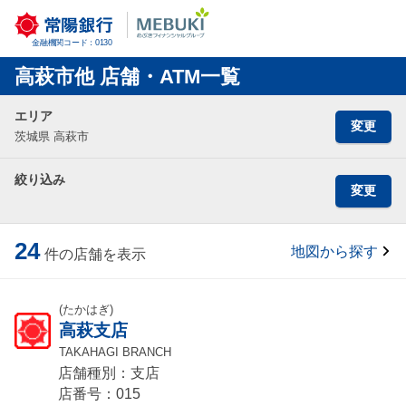
金融機関コード：0130
高萩市他 店舗・ATM一覧
エリア
変更
茨城県 高萩市
絞り込み
変更
24
地図から探す
件の店舗を表示
(たかはぎ)
高萩支店
TAKAHAGI BRANCH
店舗種別：支店
店番号：015