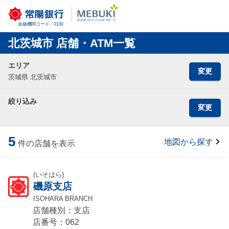
金融機関コード：0130
北茨城市 店舗・ATM一覧
エリア
変更
茨城県 北茨城市
絞り込み
変更
5
地図から探す
件の店舗を表示
(いそはら)
磯原支店
ISOHARA BRANCH
店舗種別：支店
店番号：062