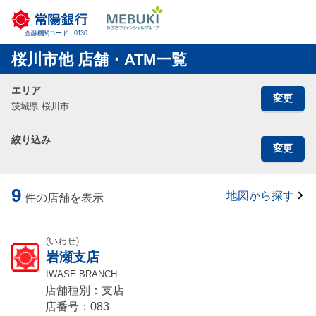
金融機関コード：0130
桜川市他 店舗・ATM一覧
エリア
変更
茨城県 桜川市
絞り込み
変更
9
地図から探す
件の店舗を表示
(いわせ)
岩瀬支店
IWASE BRANCH
店舗種別：支店
店番号：083