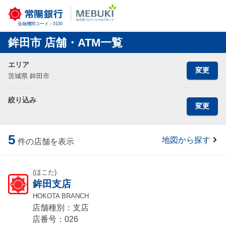
金融機関コード：0130
鉾田市 店舗・ATM一覧
エリア
変更
茨城県 鉾田市
絞り込み
変更
5
地図から探す
件の店舗を表示
(ほこた)
鉾田支店
HOKOTA BRANCH
店舗種別：支店
店番号：026