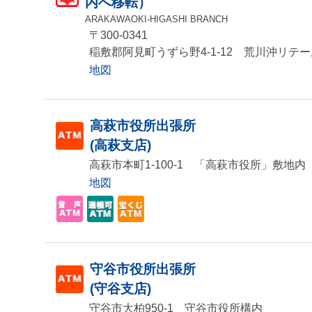
内へ移転）
ARAKAWAOKI-HIGASHI BRANCH
〒300-0341
稲敷郡阿見町うずら野4-1-12 荒川沖リテ
地図
高萩市役所出張所
(高萩支店)
高萩市本町1-100-1 「高萩市役所」敷地内
地図
守谷市役所出張所
(守谷支店)
守谷市大柏950-1 守谷市役所構内