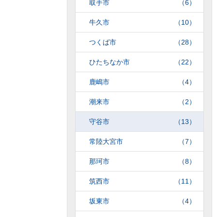
取手市
（6）
牛久市
（10）
つくば市
（28）
ひたちなか市
（22）
鹿嶋市
（4）
潮来市
（2）
守谷市
（13）
常陸大宮市
（7）
那珂市
（8）
筑西市
（11）
坂東市
（4）