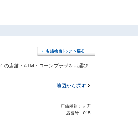
利根町（北相馬郡）他には合計26件の常陽銀行店舗・ATM・ローンプラザがございます。リストからお近くの店舗・ATM・ローンプラザをお選びください。
地図から探す
店舗種別：支店
店番号：015