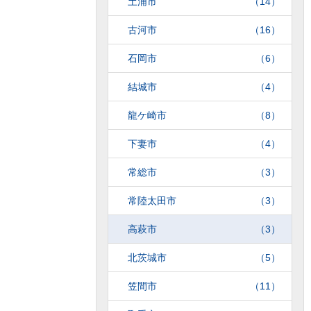
土浦市
（14）
古河市
（16）
石岡市
（6）
結城市
（4）
龍ケ崎市
（8）
下妻市
（4）
常総市
（3）
常陸太田市
（3）
高萩市
（3）
北茨城市
（5）
笠間市
（11）