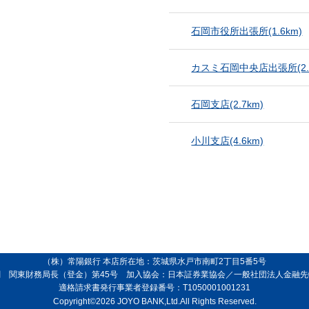
石岡市役所出張所
(1.6km)
カスミ石岡中央店出張所
(2
石岡支店
(2.7km)
小川支店
(4.6km)
（株）常陽銀行 本店所在地：茨城県水戸市南町2丁目5番5号
 関東財務局長（登金）第45号 加入協会：日本証券業協会／一般社団法人金融
適格請求書発行事業者登録番号：T1050001001231
Copyright©2026 JOYO BANK,Ltd.All Rights Reserved.