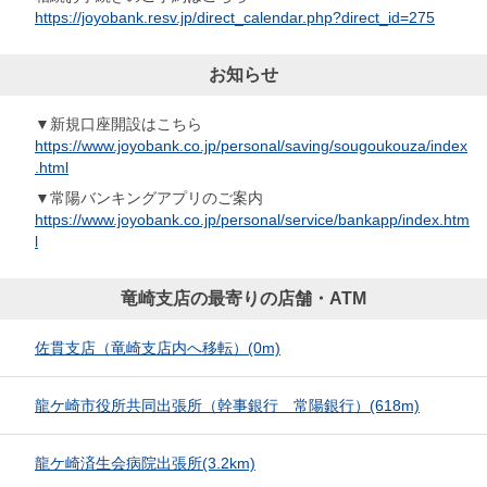
https://joyobank.resv.jp/direct_calendar.php?direct_id=275
お知らせ
▼新規口座開設はこちら
https://www.joyobank.co.jp/personal/saving/sougoukouza/index
.html
▼常陽バンキングアプリのご案内
https://www.joyobank.co.jp/personal/service/bankapp/index.htm
l
竜崎支店の最寄りの店舗・ATM
佐貫支店（竜崎支店内へ移転）
(0m)
龍ケ崎市役所共同出張所（幹事銀行 常陽銀行）
(618m)
龍ケ崎済生会病院出張所
(3.2km)