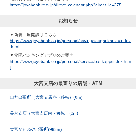
https://joyobank.resv.jp/direct_calendar.php?direct_id=275
お知らせ
▼新規口座開設はこちら
https://www.joyobank.co.jp/personal/saving/sougoukouza/index
.html
▼常陽バンキングアプリのご案内
https://www.joyobank.co.jp/personal/service/bankapp/index.htm
l
大宮支店の最寄りの店舗・ATM
山方出張所（大宮支店内へ移転）
(0m)
長倉支店（大宮支店内へ移転）
(0m)
大宮かわねや出張所
(983m)