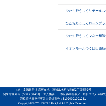
ひたち野うしくリテールス
ひたち野うしくローンプラ
ひたち野うしくマネー相談
イオンモールつくば出張所
（株）常陽銀行 本店所在地：茨城県水戸市南町2丁目5番5号
 関東財務局長（登金）第45号 加入協会：日本証券業協会／一般社団法人金融
適格請求書発行事業者登録番号：T1050001001231
Copyright©2026 JOYO BANK,Ltd.All Rights Reserved.