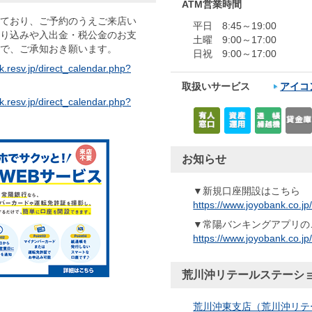
ATM営業時間
ており、ご予約のうえご来店い
平日 8:45～19:00
り込みや入出金・税公金のお支
土曜 9:00～17:00
で、ご承知おき願います。
日祝 9:00～17:00
k.resv.jp/direct_calendar.php?
取扱いサービス
アイコ
k.resv.jp/direct_calendar.php?
お知らせ
▼新規口座開設はこちら
https://www.joyobank.co.j
▼常陽バンキングアプリの
https://www.joyobank.co.jp
荒川沖リテールステーショ
荒川沖東支店（荒川沖リテ