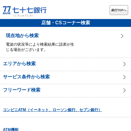
銀行TOPへ
店舗・CSコーナー検索
現在地から検索
電波の状況等により検索結果に誤差が生
じる場合がございます。
エリアから検索
サービス条件から検索
フリーワード検索
コンビニATM（イーネット、ローソン銀行、セブン銀行）
ATM機能