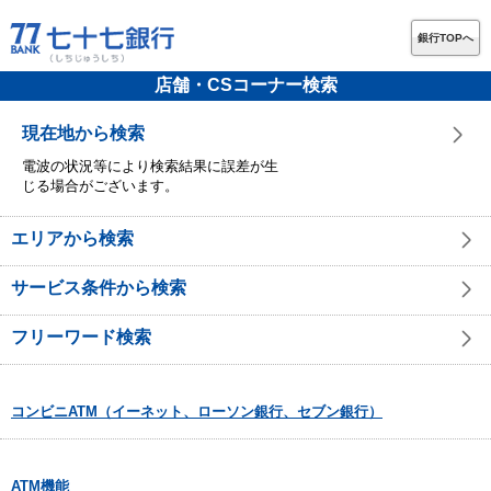
銀行TOPへ
店舗・CSコーナー検索
現在地から検索
電波の状況等により検索結果に誤差が生
じる場合がございます。
エリアから検索
サービス条件から検索
フリーワード検索
コンビニATM（イーネット、ローソン銀行、セブン銀行）
ATM機能