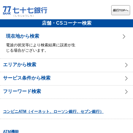
銀行TOPへ
店舗・CSコーナー検索
現在地から検索
電波の状況等により検索結果に誤差が生
じる場合がございます。
エリアから検索
サービス条件から検索
フリーワード検索
コンビニATM（イーネット、ローソン銀行、セブン銀行）
ATM機能