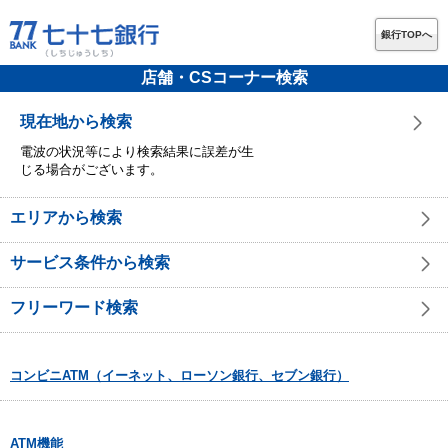
銀行TOPへ
店舗・CSコーナー検索
現在地から検索
電波の状況等により検索結果に誤差が生
じる場合がございます。
エリアから検索
サービス条件から検索
フリーワード検索
コンビニATM（イーネット、ローソン銀行、セブン銀行）
ATM機能