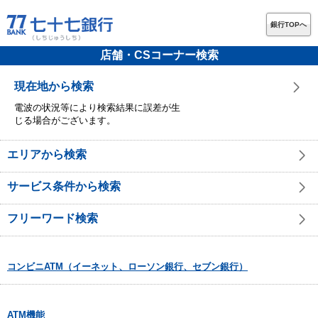
銀行TOPへ
店舗・CSコーナー検索
現在地から検索
電波の状況等により検索結果に誤差が生
じる場合がございます。
エリアから検索
サービス条件から検索
フリーワード検索
コンビニATM（イーネット、ローソン銀行、セブン銀行）
ATM機能