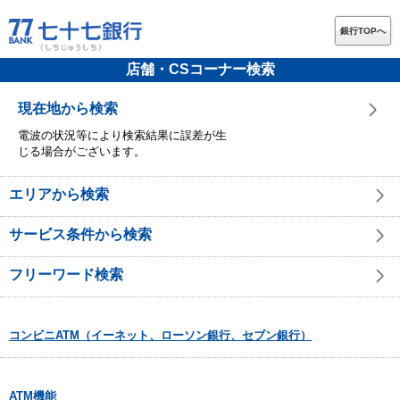
銀行TOPへ
店舗・CSコーナー検索
現在地から検索
電波の状況等により検索結果に誤差が生
じる場合がございます。
エリアから検索
サービス条件から検索
フリーワード検索
コンビニATM（イーネット、ローソン銀行、セブン銀行）
ATM機能