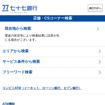
銀行TOPへ
店舗・CSコーナー検索
現在地から検索
電波の状況等により検索結果に誤差が生
じる場合がございます。
エリアから検索
サービス条件から検索
フリーワード検索
コンビニATM（イーネット、ローソン銀行、セブン銀行）
ATM機能