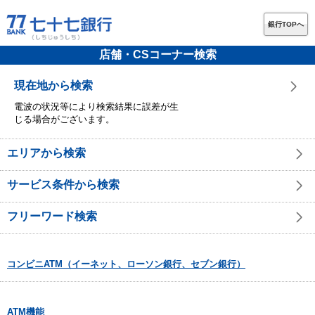
銀行TOPへ
店舗・CSコーナー検索
現在地から検索
電波の状況等により検索結果に誤差が生
じる場合がございます。
エリアから検索
サービス条件から検索
フリーワード検索
コンビニATM（イーネット、ローソン銀行、セブン銀行）
ATM機能