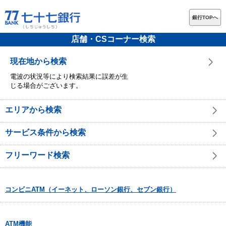
銀行TOPへ
店舗・CSコーナー検索
現在地から検索
電波の状況等により検索結果に誤差が生
じる場合がございます。
エリアから検索
サービス条件から検索
フリーワード検索
コンビニATM（イーネット、ローソン銀行、セブン銀行）
ATM機能