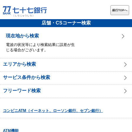
銀行TOPへ
店舗・CSコーナー検索
現在地から検索
電波の状況等により検索結果に誤差が生
じる場合がございます。
エリアから検索
サービス条件から検索
フリーワード検索
コンビニATM（イーネット、ローソン銀行、セブン銀行）
ATM機能