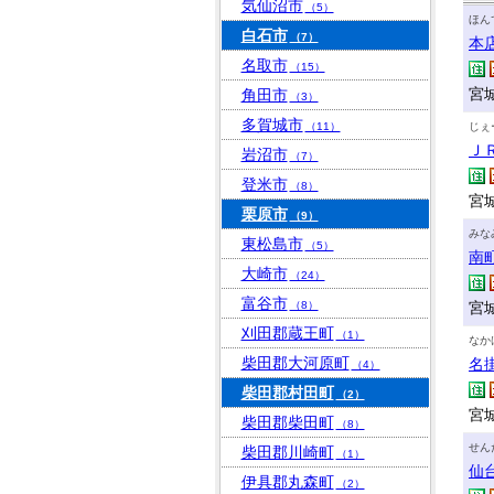
気仙沼市
（5）
ほん
白石市
（7）
本
名取市
（15）
宮城
角田市
（3）
多賀城市
（11）
じぇ
Ｊ
岩沼市
（7）
登米市
（8）
宮
栗原市
（9）
みな
東松島市
（5）
南
大崎市
（24）
富谷市
（8）
宮城
刈田郡蔵王町
（1）
なか
柴田郡大河原町
名
（4）
柴田郡村田町
（2）
宮城
柴田郡柴田町
（8）
せん
柴田郡川崎町
（1）
仙
伊具郡丸森町
（2）