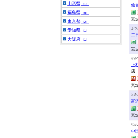
山形県
（1）
仙
福島県
（8）
宮
東京都
（2）
ふつ
愛知県
（1）
二
大阪府
（1）
宮
かみ
上
店
宮
とみ
富
宮
なか
中