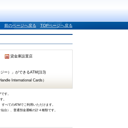
前のページへ戻る
TOPページへ戻る
貸金庫設置店
ー）」ができるATM(注3)
e International Cards）
ザです。
です。
、すべてのATMでご利用いただけます。
タ仙台）、普通預金通帳の計４種類です。