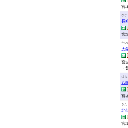
宮城
なが
長
宮城
だい
大
宮
・
はち
八
宮城
きた
北
宮