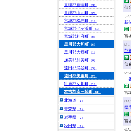
亘理郡亘理町
（3）
仙
亘理郡山元町
（2）
しん
宮城郡松島町
（1）
新
宮城郡七ヶ浜町
（1）
宮城
宮城郡利府町
（6）
黒川郡大和町
ばし
（6）
芭
黒川郡大郷町
（1）
加美郡加美町
（6）
仙
遠田郡涌谷町
（3）
いち
遠田郡美里町
（2）
一
牡鹿郡女川町
（1）
本吉郡南三陸町
宮城
（3）
北海道
（1）
けん
県
青森県
（1）
岩手県
（2）
宮
秋田県
（1）
せん