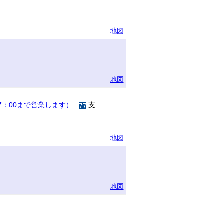
地図
地図
17：00まで営業します）
支
地図
地図