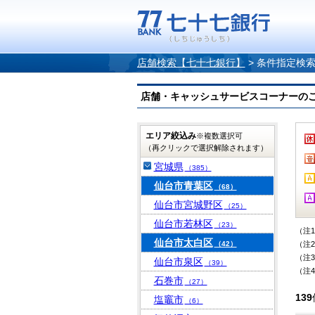
店舗検索【七十七銀行】
>
条件指定検
店舗・キャッシュサービスコーナーのご案内
エリア絞込み
※複数選択可
（再クリックで選択解除されます）
宮城県
（385）
仙台市青葉区
（68）
仙台市宮城野区
（25）
仙台市若林区
（23）
（注
仙台市太白区
（42）
（注
（注
仙台市泉区
（39）
（注
石巻市
（27）
139
塩竈市
（6）