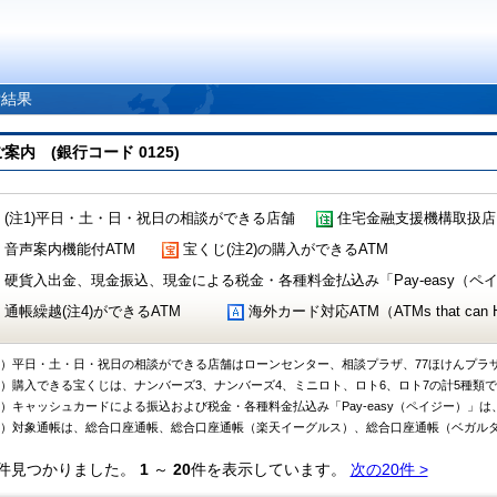
索結果
 (銀行コード 0125)
(注1)平日・土・日・祝日の相談ができる店舗
住宅金融支援機構取扱店
音声案内機能付ATM
宝くじ(注2)の購入ができるATM
硬貨入出金、現金振込、現金による税金・各種料金払込み「Pay-easy（ペイジ
通帳繰越(注4)ができるATM
海外カード対応ATM（ATMs that can Handl
1）平日・土・日・祝日の相談ができる店舗はローンセンター、相談プラザ、77ほけんプラ
2）購入できる宝くじは、ナンバーズ3、ナンバーズ4、ミニロト、ロト6、ロト7の計5種類
3）キャッシュカードによる振込および税金・各種料金払込み「Pay-easy（ペイジー）」は
4）対象通帳は、総合口座通帳、総合口座通帳（楽天イーグルス）、総合口座通帳（ベガル
件見つかりました。
1
～
20
件を表示しています。
次の20件 >