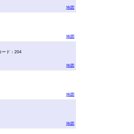
地図
地図
ード：204
地図
地図
地図