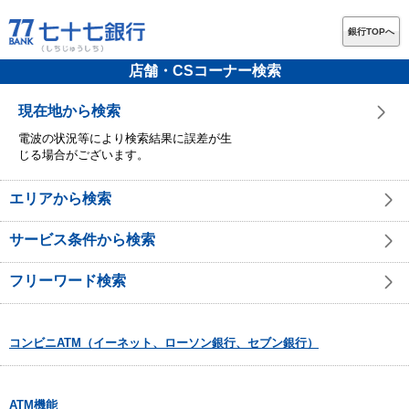
銀行TOPへ
店舗・CSコーナー検索
現在地から検索
電波の状況等により検索結果に誤差が生
じる場合がございます。
エリアから検索
サービス条件から検索
フリーワード検索
コンビニATM（イーネット、ローソン銀行、セブン銀行）
ATM機能