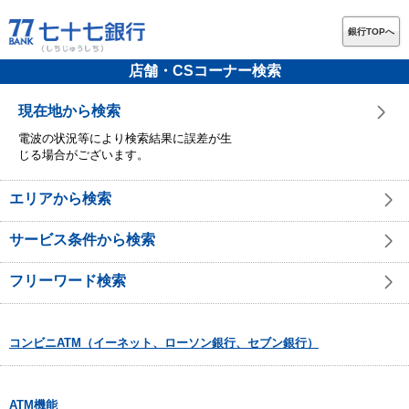
銀行TOPへ
店舗・CSコーナー検索
現在地から検索
電波の状況等により検索結果に誤差が生
じる場合がございます。
エリアから検索
サービス条件から検索
フリーワード検索
コンビニATM（イーネット、ローソン銀行、セブン銀行）
ATM機能