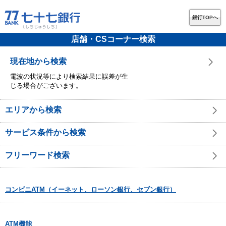
銀行TOPへ
店舗・CSコーナー検索
現在地から検索
電波の状況等により検索結果に誤差が生
じる場合がございます。
エリアから検索
サービス条件から検索
フリーワード検索
コンビニATM（イーネット、ローソン銀行、セブン銀行）
ATM機能