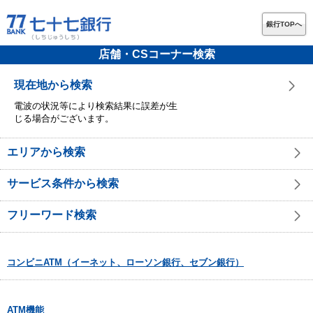
銀行TOPへ
店舗・CSコーナー検索
現在地から検索
電波の状況等により検索結果に誤差が生
じる場合がございます。
エリアから検索
サービス条件から検索
フリーワード検索
コンビニATM（イーネット、ローソン銀行、セブン銀行）
ATM機能