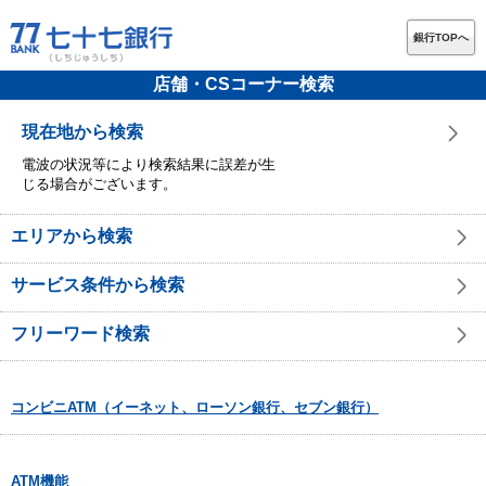
銀行TOPへ
店舗・CSコーナー検索
現在地から検索
電波の状況等により検索結果に誤差が生
じる場合がございます。
エリアから検索
サービス条件から検索
フリーワード検索
コンビニATM（イーネット、ローソン銀行、セブン銀行）
ATM機能