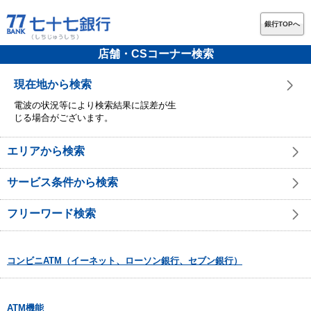
銀行TOPへ
店舗・CSコーナー検索
現在地から検索
電波の状況等により検索結果に誤差が生
じる場合がございます。
エリアから検索
サービス条件から検索
フリーワード検索
コンビニATM（イーネット、ローソン銀行、セブン銀行）
ATM機能