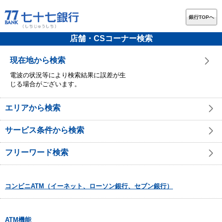
銀行TOPへ
店舗・CSコーナー検索
現在地から検索
電波の状況等により検索結果に誤差が生
じる場合がございます。
エリアから検索
サービス条件から検索
フリーワード検索
コンビニATM（イーネット、ローソン銀行、セブン銀行）
ATM機能