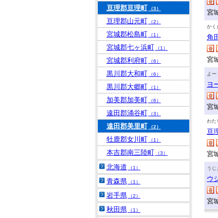
亘理郡亘理町
（3）
宮
亘理郡山元町
（2）
かく
宮城郡松島町
（1）
角
宮城郡七ヶ浜町
（1）
宮
宮城郡利府町
（6）
黒川郡大和町
よー
（6）
ヨ
黒川郡大郷町
（1）
加美郡加美町
（6）
宮
遠田郡涌谷町
（3）
わた
遠田郡美里町
（2）
亘
牡鹿郡女川町
（1）
本吉郡南三陸町
宮
（3）
北海道
（1）
うじ
ウ
青森県
（1）
岩手県
（2）
宮
秋田県
（1）