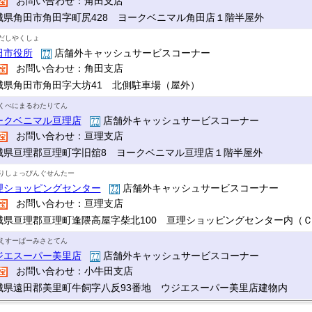
お問い合わせ：角田支店
城県角田市角田字町尻428 ヨークベニマル角田店１階半屋外
だしやくしょ
田市役所
店舗外キャッシュサービスコーナー
お問い合わせ：角田支店
城県角田市角田字大坊41 北側駐車場（屋外）
くべにまるわたりてん
ークベニマル亘理店
店舗外キャッシュサービスコーナー
お問い合わせ：亘理支店
城県亘理郡亘理町字旧舘8 ヨークベニマル亘理店１階半屋外
りしょっぴんぐせんたー
理ショッピングセンター
店舗外キャッシュサービスコーナー
お問い合わせ：亘理支店
城県亘理郡亘理町逢隈高屋字柴北100 亘理ショッピングセンター内（
えすーぱーみさとてん
ジエスーパー美里店
店舗外キャッシュサービスコーナー
お問い合わせ：小牛田支店
城県遠田郡美里町牛飼字八反93番地 ウジエスーパー美里店建物内