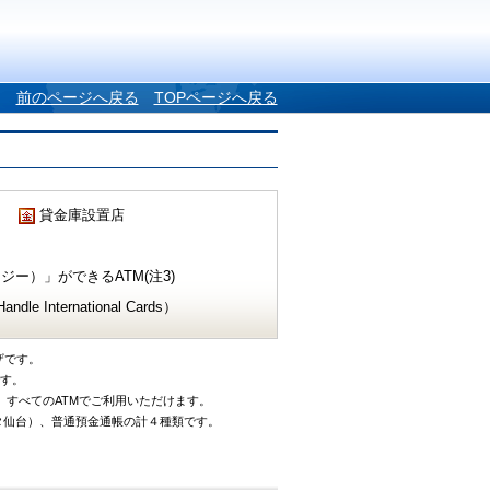
前のページへ戻る
TOPページへ戻る
貸金庫設置店
ー）」ができるATM(注3)
e International Cards）
ザです。
です。
、すべてのATMでご利用いただけます。
タ仙台）、普通預金通帳の計４種類です。