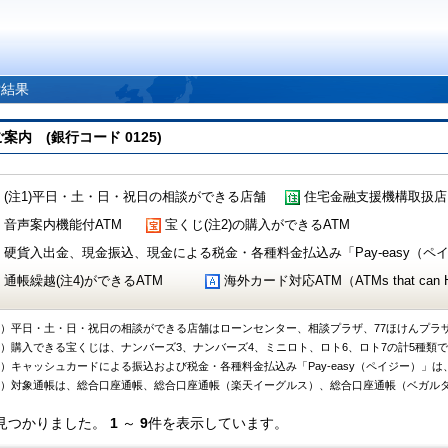
索結果
 (銀行コード 0125)
(注1)平日・土・日・祝日の相談ができる店舗
住宅金融支援機構取扱店
音声案内機能付ATM
宝くじ(注2)の購入ができるATM
硬貨入出金、現金振込、現金による税金・各種料金払込み「Pay-easy（ペイジ
通帳繰越(注4)ができるATM
海外カード対応ATM（ATMs that can Handl
1）平日・土・日・祝日の相談ができる店舗はローンセンター、相談プラザ、77ほけんプラ
2）購入できる宝くじは、ナンバーズ3、ナンバーズ4、ミニロト、ロト6、ロト7の計5種類
3）キャッシュカードによる振込および税金・各種料金払込み「Pay-easy（ペイジー）」は
4）対象通帳は、総合口座通帳、総合口座通帳（楽天イーグルス）、総合口座通帳（ベガル
見つかりました。
1
～
9
件を表示しています。