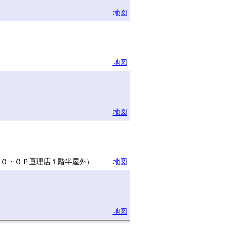
地図
地図
地図
ＣＯ・ＯＰ亘理店１階半屋外）
地図
地図