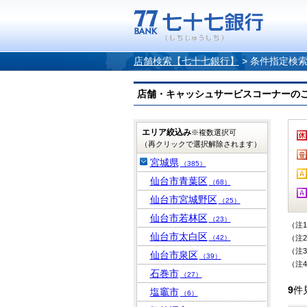
店舗検索【七十七銀行】
>
条件指定検
店舗・キャッシュサービスコーナーのご案内
エリア絞込み
※複数選択可
（再クリックで選択解除されます）
宮城県
（385）
仙台市青葉区
（68）
仙台市宮城野区
（25）
仙台市若林区
（23）
（注
仙台市太白区
（42）
（注
（注
仙台市泉区
（39）
（注
石巻市
（27）
9
件
塩竈市
（6）