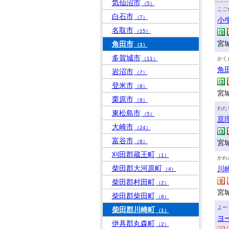
気仙沼市
（5）
こご
白石市
（7）
小
名取市
（15）
宮
角田市
（3）
多賀城市
（11）
かく
角
岩沼市
（7）
登米市
（8）
宮
栗原市
（9）
わた
東松島市
（5）
亘
大崎市
（24）
富谷市
（8）
宮
刈田郡蔵王町
（1）
かわ
柴田郡大河原町
川
（4）
柴田郡村田町
（2）
宮
柴田郡柴田町
（8）
よー
柴田郡川崎町
（1）
ヨ
伊具郡丸森町
（2）