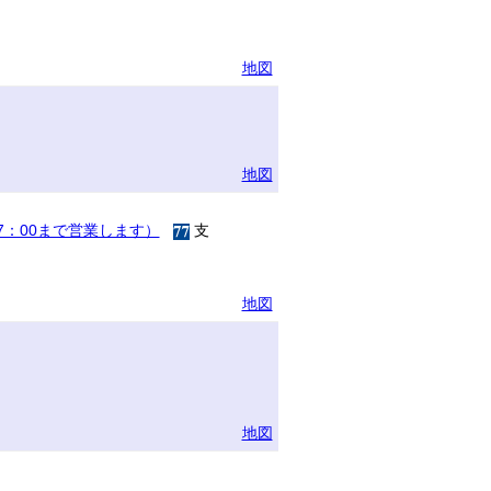
地図
地図
17：00まで営業します）
支
地図
地図