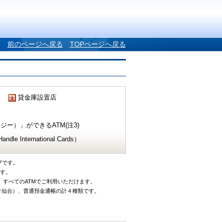
前のページへ戻る
TOPページへ戻る
貸金庫設置店
ー）」ができるATM(注3)
e International Cards）
ザです。
です。
、すべてのATMでご利用いただけます。
タ仙台）、普通預金通帳の計４種類です。