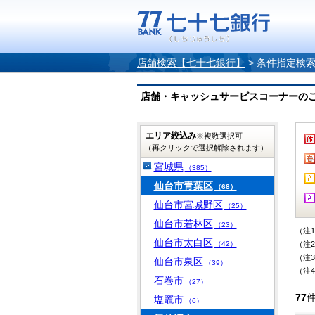
店舗検索【七十七銀行】
>
条件指定検
店舗・キャッシュサービスコーナーのご案内
エリア絞込み
※複数選択可
（再クリックで選択解除されます）
宮城県
（385）
仙台市青葉区
（68）
仙台市宮城野区
（25）
仙台市若林区
（23）
（注
仙台市太白区
（42）
（注
（注
仙台市泉区
（39）
（注
石巻市
（27）
77
塩竈市
（6）