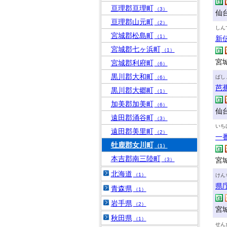
亘理郡亘理町
（3）
仙
亘理郡山元町
（2）
しん
宮城郡松島町
（1）
新
宮城郡七ヶ浜町
（1）
宮城
宮城郡利府町
（6）
黒川郡大和町
ばし
（6）
芭
黒川郡大郷町
（1）
加美郡加美町
（6）
仙
遠田郡涌谷町
（3）
いち
遠田郡美里町
（2）
一
牡鹿郡女川町
（1）
本吉郡南三陸町
宮城
（3）
北海道
（1）
けん
県
青森県
（1）
岩手県
（2）
宮
秋田県
（1）
せん