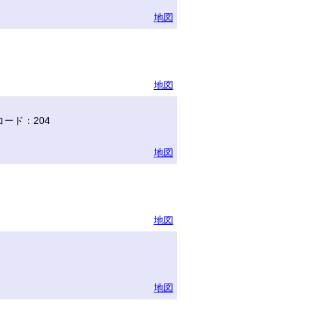
地図
地図
ード：204
地図
地図
地図