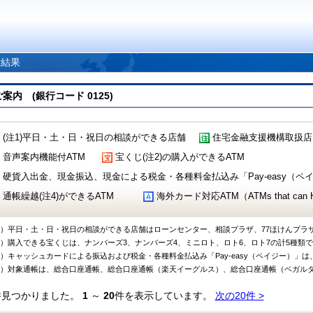
索結果
 (銀行コード 0125)
(注1)平日・土・日・祝日の相談ができる店舗
住宅金融支援機構取扱店
音声案内機能付ATM
宝くじ(注2)の購入ができるATM
硬貨入出金、現金振込、現金による税金・各種料金払込み「Pay-easy（ペイジ
通帳繰越(注4)ができるATM
海外カード対応ATM（ATMs that can Handl
1）平日・土・日・祝日の相談ができる店舗はローンセンター、相談プラザ、77ほけんプラ
2）購入できる宝くじは、ナンバーズ3、ナンバーズ4、ミニロト、ロト6、ロト7の計5種類
3）キャッシュカードによる振込および税金・各種料金払込み「Pay-easy（ペイジー）」は
4）対象通帳は、総合口座通帳、総合口座通帳（楽天イーグルス）、総合口座通帳（ベガル
件見つかりました。
1
～
20
件を表示しています。
次の20件 >