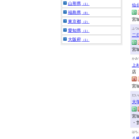
山形県
（1）
仙
福島県
（8）
宮
東京都
（2）
ふつ
愛知県
（1）
二
大阪府
（1）
宮
かみ
上
店
宮
だい
大
宮
・
はち
八