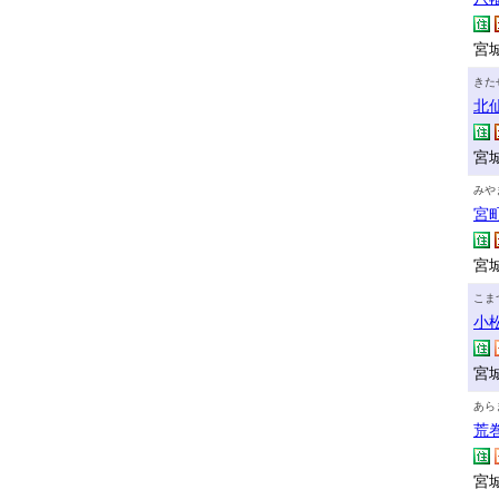
宮城
きた
北
宮
みや
宮
宮城
こま
小
宮城
あら
荒
宮