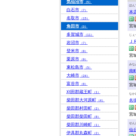
気仙沼市
（5）
ほん
白石市
（7）
本
名取市
（15）
宮城
角田市
（3）
多賀城市
（11）
じぇ
Ｊ
岩沼市
（7）
登米市
（8）
宮
栗原市
（9）
みな
東松島市
（5）
南
大崎市
（24）
富谷市
（8）
宮城
刈田郡蔵王町
（1）
なか
柴田郡大河原町
名
（4）
柴田郡村田町
（2）
宮城
柴田郡柴田町
（8）
せん
柴田郡川崎町
（1）
仙
伊具郡丸森町
（2）