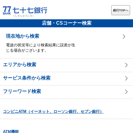
銀行TOPへ
店舗・CSコーナー検索
現在地から検索
電波の状況等により検索結果に誤差が生
じる場合がございます。
エリアから検索
サービス条件から検索
フリーワード検索
コンビニATM（イーネット、ローソン銀行、セブン銀行）
ATM機能