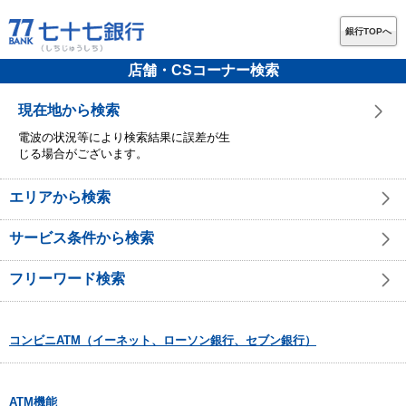
銀行TOPへ
店舗・CSコーナー検索
現在地から検索
電波の状況等により検索結果に誤差が生
じる場合がございます。
エリアから検索
サービス条件から検索
フリーワード検索
コンビニATM（イーネット、ローソン銀行、セブン銀行）
ATM機能