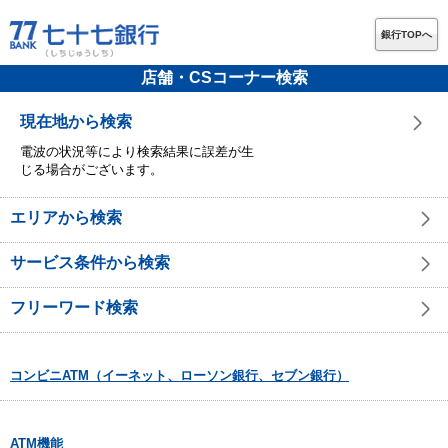
銀行TOPへ
店舗・CSコーナー検索
現在地から検索
電波の状況等により検索結果に誤差が生
じる場合がございます。
エリアから検索
サービス条件から検索
フリーワード検索
コンビニATM（イーネット、ローソン銀行、セブン銀行）
ATM機能