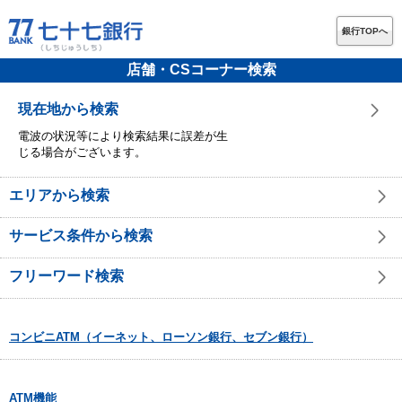
銀行TOPへ
店舗・CSコーナー検索
現在地から検索
電波の状況等により検索結果に誤差が生
じる場合がございます。
エリアから検索
サービス条件から検索
フリーワード検索
コンビニATM（イーネット、ローソン銀行、セブン銀行）
ATM機能