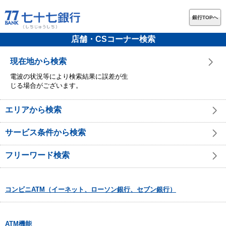
銀行TOPへ
店舗・CSコーナー検索
現在地から検索
電波の状況等により検索結果に誤差が生
じる場合がございます。
エリアから検索
サービス条件から検索
フリーワード検索
コンビニATM（イーネット、ローソン銀行、セブン銀行）
ATM機能