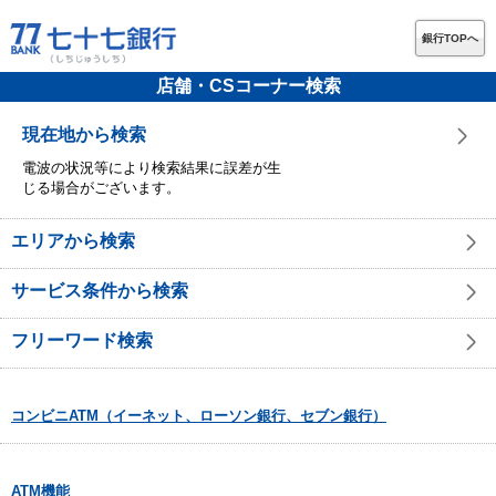
銀行TOPへ
店舗・CSコーナー検索
現在地から検索
電波の状況等により検索結果に誤差が生
じる場合がございます。
エリアから検索
サービス条件から検索
フリーワード検索
コンビニATM（イーネット、ローソン銀行、セブン銀行）
ATM機能