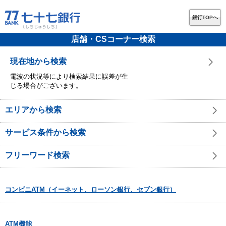
銀行TOPへ
店舗・CSコーナー検索
現在地から検索
電波の状況等により検索結果に誤差が生
じる場合がございます。
エリアから検索
サービス条件から検索
フリーワード検索
コンビニATM（イーネット、ローソン銀行、セブン銀行）
ATM機能