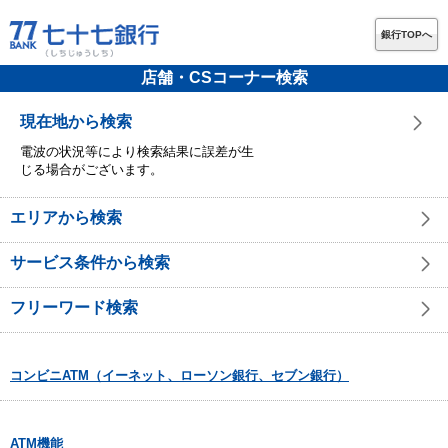
銀行TOPへ
店舗・CSコーナー検索
現在地から検索
電波の状況等により検索結果に誤差が生
じる場合がございます。
エリアから検索
サービス条件から検索
フリーワード検索
コンビニATM（イーネット、ローソン銀行、セブン銀行）
ATM機能