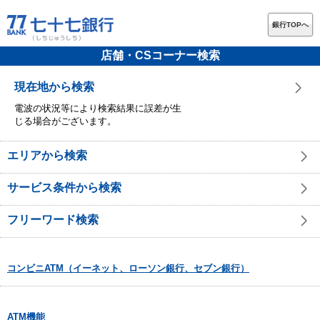
銀行TOPへ
店舗・CSコーナー検索
現在地から検索
電波の状況等により検索結果に誤差が生
じる場合がございます。
エリアから検索
サービス条件から検索
フリーワード検索
コンビニATM（イーネット、ローソン銀行、セブン銀行）
ATM機能