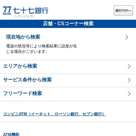
銀行TOPへ
店舗・CSコーナー検索
現在地から検索
電波の状況等により検索結果に誤差が生
じる場合がございます。
エリアから検索
サービス条件から検索
フリーワード検索
コンビニATM（イーネット、ローソン銀行、セブン銀行）
ATM機能