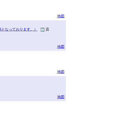
地図
時となっております。）
店
地図
地図
地図