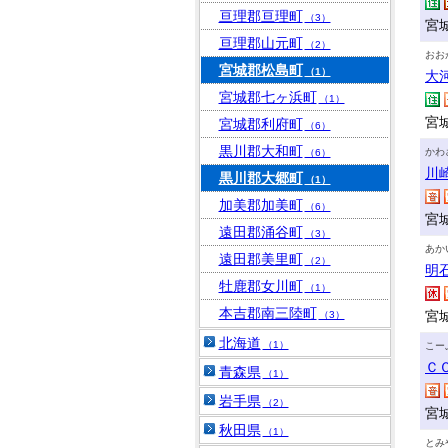
亘理郡亘理町
（3）
宮
亘理郡山元町
（2）
おお
宮城郡松島町
（1）
大
宮城郡七ヶ浜町
（1）
宮
宮城郡利府町
（6）
黒川郡大和町
かわ
（6）
川
黒川郡大郷町
（1）
加美郡加美町
（6）
宮
遠田郡涌谷町
（3）
あか
遠田郡美里町
（2）
明
牡鹿郡女川町
（1）
本吉郡南三陸町
宮
（3）
北海道
（1）
こー
Ｃ
青森県
（1）
岩手県
（2）
宮
秋田県
（1）
とみ