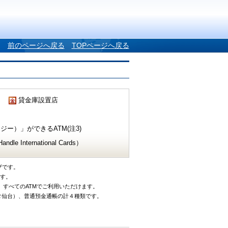
前のページへ戻る
TOPページへ戻る
貸金庫設置店
ー）」ができるATM(注3)
e International Cards）
ザです。
です。
、すべてのATMでご利用いただけます。
タ仙台）、普通預金通帳の計４種類です。