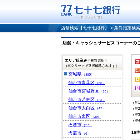
店舗検索【七十七銀行】
>
条件指定検
店舗・キャッシュサービスコーナーのご案内
エリア絞込み
※複数選択可
（再クリックで選択解除されます）
宮城県
（385）
仙台市青葉区
（68）
仙台市宮城野区
（25）
仙台市若林区
（23）
（注
仙台市太白区
（42）
（注
（注
仙台市泉区
（39）
（注
石巻市
（27）
16
塩竈市
（6）