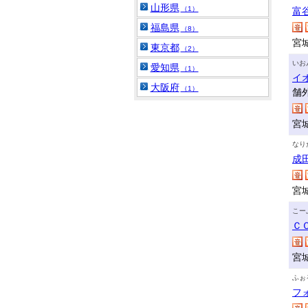
山形県
（1）
富
福島県
（8）
宮
東京都
（2）
いお
愛知県
（1）
イ
大阪府
（1）
舗
宮
なり
成
宮
こー
Ｃ
宮
ふぉ
フ