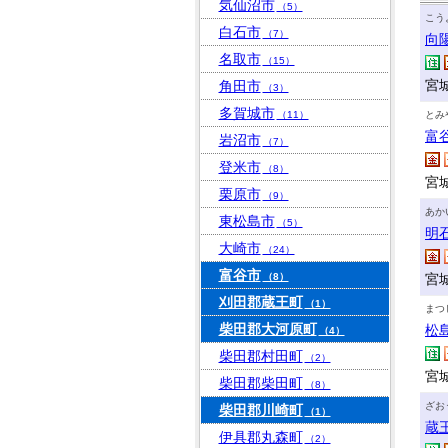
気仙沼市
（5）
こう
白石市
（7）
向
名取市
（15）
宮
角田市
（3）
多賀城市
（11）
とみ
富
岩沼市
（7）
登米市
（8）
宮城
栗原市
（9）
あか
東松島市
（5）
明
大崎市
（24）
富谷市
（8）
宮
刈田郡蔵王町
（1）
まつ
柴田郡大河原町
松
（4）
柴田郡村田町
（2）
宮
柴田郡柴田町
（8）
ざお
柴田郡川崎町
（1）
蔵
伊具郡丸森町
（2）