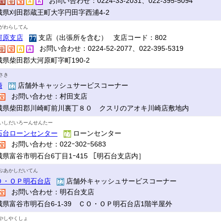
お問い合わせ：0224-33-2031、022-395-5094
城県刈田郡蔵王町大字円田字西浦4-2
がわらしてん
河原支店
支店（出張所を含む） 支店コード：802
お問い合わせ：0224-52-2077、022-395-5319
城県柴田郡大河原町字町190-2
さき
崎
店舗外キャッシュサービスコーナー
お問い合わせ：村田支店
城県柴田郡川崎町前川裏丁８０ クスリのアオキ川崎店敷地内
いしだいろーんせんたー
石台ローンセンター
ローンセンター
お問い合わせ：022ｰ302ｰ5683
城県富谷市明石台6丁目1ｰ415 ［明石台支店内］
ぷあかしだいてん
Ｏ・ＯＰ明石台店
店舗外キャッシュサービスコーナー
お問い合わせ：明石台支店
城県富谷市明石台6-1-39 ＣＯ・ＯＰ明石台店1階半屋外
やしやくしょ