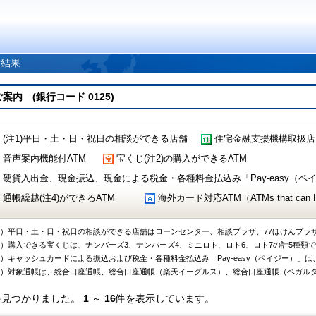
索結果
 (銀行コード 0125)
(注1)平日・土・日・祝日の相談ができる店舗
住宅金融支援機構取扱店
音声案内機能付ATM
宝くじ(注2)の購入ができるATM
硬貨入出金、現金振込、現金による税金・各種料金払込み「Pay-easy（ペイジ
通帳繰越(注4)ができるATM
海外カード対応ATM（ATMs that can Handl
1）平日・土・日・祝日の相談ができる店舗はローンセンター、相談プラザ、77ほけんプラ
2）購入できる宝くじは、ナンバーズ3、ナンバーズ4、ミニロト、ロト6、ロト7の計5種類
3）キャッシュカードによる振込および税金・各種料金払込み「Pay-easy（ペイジー）」は
4）対象通帳は、総合口座通帳、総合口座通帳（楽天イーグルス）、総合口座通帳（ベガル
件見つかりました。
1
～
16
件を表示しています。