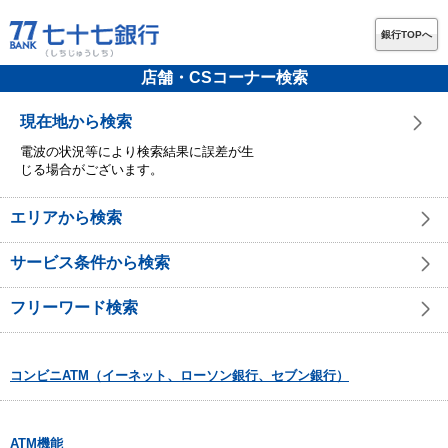
銀行TOPへ
店舗・CSコーナー検索
現在地から検索
電波の状況等により検索結果に誤差が生
じる場合がございます。
エリアから検索
サービス条件から検索
フリーワード検索
コンビニATM（イーネット、ローソン銀行、セブン銀行）
ATM機能