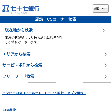
銀行TOPへ
店舗・CSコーナー検索
現在地から検索
電波の状況等により検索結果に誤差が生
じる場合がございます。
エリアから検索
サービス条件から検索
フリーワード検索
コンビニATM（イーネット、ローソン銀行、セブン銀行）
ATM機能