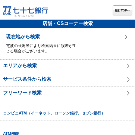
銀行TOPへ
店舗・CSコーナー検索
現在地から検索
電波の状況等により検索結果に誤差が生
じる場合がございます。
エリアから検索
サービス条件から検索
フリーワード検索
コンビニATM（イーネット、ローソン銀行、セブン銀行）
ATM機能