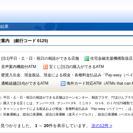
索結果
 (銀行コード 0125)
(注1)平日・土・日・祝日の相談ができる店舗
住宅金融支援機構取扱店
音声案内機能付ATM
宝くじ(注2)の購入ができるATM
硬貨入出金、現金振込、現金による税金・各種料金払込み「Pay-easy（ペイジ
通帳繰越(注4)ができるATM
海外カード対応ATM（ATMs that can Handl
1）平日・土・日・祝日の相談ができる店舗はローンセンター、相談プラザ、77ほけんプラ
2）購入できる宝くじは、ナンバーズ3、ナンバーズ4、ミニロト、ロト6、ロト7の計5種類
3）キャッシュカードによる振込および税金・各種料金払込み「Pay-easy（ペイジー）」は
4）対象通帳は、総合口座通帳、総合口座通帳（楽天イーグルス）、総合口座通帳（ベガル
件見つかりました。
1
～
20
件を表示しています。
次の12件 >