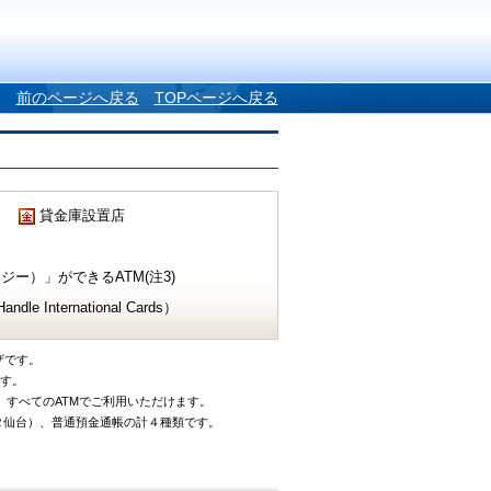
前のページへ戻る
TOPページへ戻る
貸金庫設置店
ー）」ができるATM(注3)
e International Cards）
ザです。
です。
、すべてのATMでご利用いただけます。
タ仙台）、普通預金通帳の計４種類です。