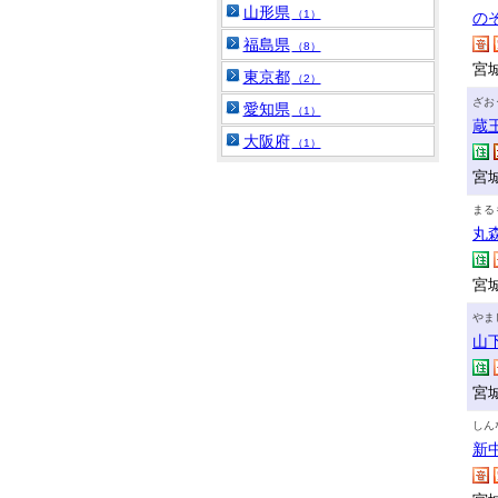
山形県
（1）
の
福島県
（8）
宮
東京都
（2）
ざお
愛知県
（1）
蔵
大阪府
（1）
宮
まる
丸
宮
やま
山
宮
しん
新