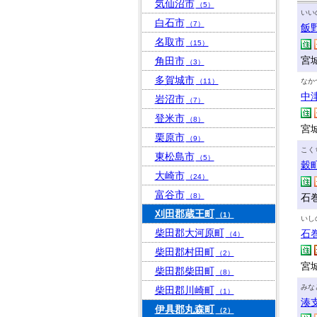
気仙沼市
（5）
いい
白石市
（7）
飯
名取市
（15）
宮
角田市
（3）
多賀城市
（11）
なか
中
岩沼市
（7）
登米市
（8）
宮
栗原市
（9）
こく
東松島市
（5）
穀
大崎市
（24）
富谷市
（8）
石巻
刈田郡蔵王町
（1）
いし
柴田郡大河原町
石
（4）
柴田郡村田町
（2）
宮城
柴田郡柴田町
（8）
みな
柴田郡川崎町
（1）
湊
伊具郡丸森町
（2）