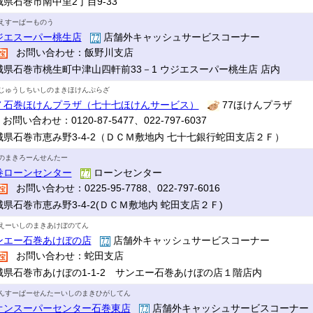
城県石巻市南中里2丁目9-33
えすーぱーものう
ジエスーパー桃生店
店舗外キャッシュサービスコーナー
お問い合わせ：飯野川支店
城県石巻市桃生町中津山四軒前33－1 ウジエスーパー桃生店 店内
じゅうしちいしのまきほけんぷらざ
７石巻ほけんプラザ（七十七ほけんサービス）
77ほけんプラザ
お問い合わせ：0120-87-5477、022-797-6037
城県石巻市恵み野3-4-2（ＤＣＭ敷地内 七十七銀行蛇田支店２Ｆ）
のまきろーんせんたー
巻ローンセンター
ローンセンター
お問い合わせ：0225-95-7788、022-797-6016
城県石巻市恵み野3-4-2(ＤＣＭ敷地内 蛇田支店２Ｆ)
えーいしのまきあけぼのてん
ンエー石巻あけぼの店
店舗外キャッシュサービスコーナー
お問い合わせ：蛇田支店
城県石巻市あけぼの1-1-2 サンエー石巻あけぼの店１階店内
んすーぱーせんたーいしのまきひがしてん
オンスーパーセンター石巻東店
店舗外キャッシュサービスコーナ