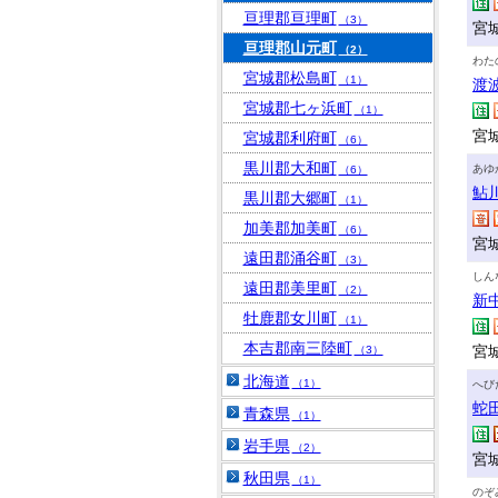
亘理郡亘理町
（3）
宮
亘理郡山元町
（2）
わた
宮城郡松島町
（1）
渡
宮城郡七ヶ浜町
（1）
宮
宮城郡利府町
（6）
黒川郡大和町
あゆ
（6）
鮎
黒川郡大郷町
（1）
加美郡加美町
（6）
宮
遠田郡涌谷町
（3）
しん
遠田郡美里町
（2）
新
牡鹿郡女川町
（1）
本吉郡南三陸町
宮
（3）
北海道
（1）
へび
蛇
青森県
（1）
岩手県
（2）
宮城
秋田県
（1）
のぞ