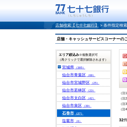
店舗検索【七十七銀行】
>
条件指定検
店舗・キャッシュサービスコーナーのご案内
エリア絞込み
※複数選択可
（再クリックで選択解除されます）
宮城県
（385）
仙台市青葉区
（68）
仙台市宮城野区
（25）
仙台市若林区
（23）
（注
仙台市太白区
（42）
（注
（注
仙台市泉区
（39）
（注
石巻市
（27）
32
塩竈市
（6）