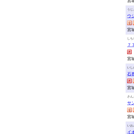
宮
うじ
ウ
宮
しち
７
宮
いし
石
宮
さん
サ
宮
いお
イ