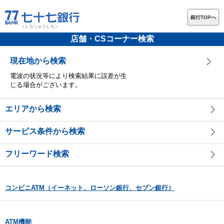
銀行TOPへ
店舗・CSコーナー検索
現在地から検索
電波の状況等により検索結果に誤差が生
じる場合がございます。
エリアから検索
サービス条件から検索
フリーワード検索
コンビニATM（イーネット、ローソン銀行、セブン銀行）
ATM機能