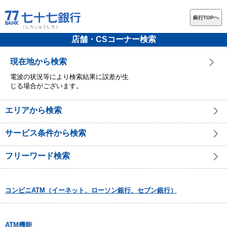
銀行TOPへ
店舗・CSコーナー検索
現在地から検索
電波の状況等により検索結果に誤差が生
じる場合がございます。
エリアから検索
サービス条件から検索
フリーワード検索
コンビニATM（イーネット、ローソン銀行、セブン銀行）
ATM機能