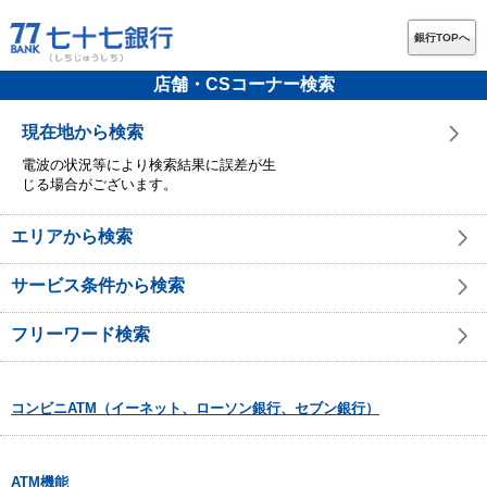
銀行TOPへ
店舗・CSコーナー検索
現在地から検索
電波の状況等により検索結果に誤差が生
じる場合がございます。
エリアから検索
サービス条件から検索
フリーワード検索
コンビニATM（イーネット、ローソン銀行、セブン銀行）
ATM機能