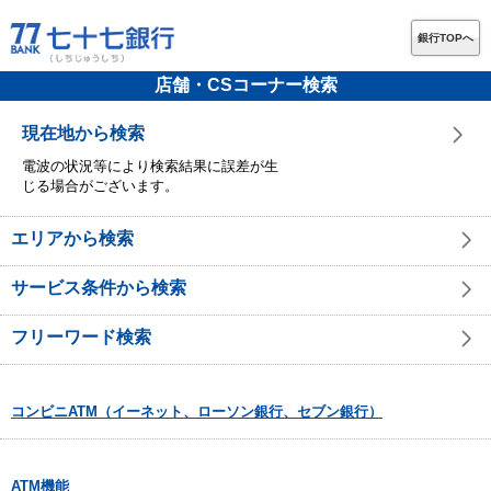
銀行TOPへ
店舗・CSコーナー検索
現在地から検索
電波の状況等により検索結果に誤差が生
じる場合がございます。
エリアから検索
サービス条件から検索
フリーワード検索
コンビニATM（イーネット、ローソン銀行、セブン銀行）
ATM機能