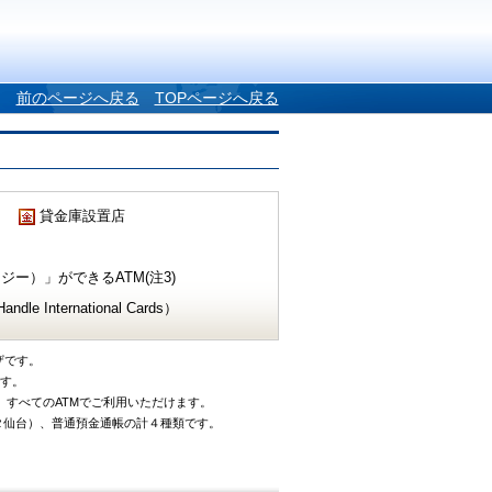
前のページへ戻る
TOPページへ戻る
貸金庫設置店
ー）」ができるATM(注3)
e International Cards）
ザです。
です。
、すべてのATMでご利用いただけます。
タ仙台）、普通預金通帳の計４種類です。