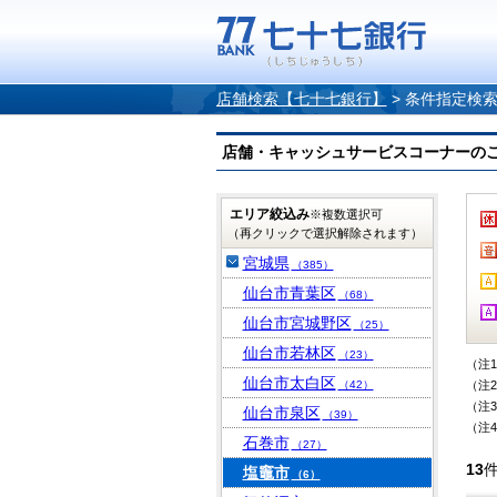
店舗検索【七十七銀行】
>
条件指定検
店舗・キャッシュサービスコーナーのご案内
エリア絞込み
※複数選択可
（再クリックで選択解除されます）
宮城県
（385）
仙台市青葉区
（68）
仙台市宮城野区
（25）
仙台市若林区
（23）
（注
仙台市太白区
（42）
（注
（注
仙台市泉区
（39）
（注
石巻市
（27）
13
塩竈市
（6）