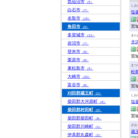
気仙沼市
（5）
しお
白石市
（7）
塩
名取市
（15）
宮城
角田市
（3）
多賀城市
（11）
きた
北
岩沼市
（7）
登米市
（8）
宮
栗原市
（9）
まつ
東松島市
（5）
松
大崎市
（24）
富谷市
（8）
宮
刈田郡蔵王町
（1）
しお
柴田郡大河原町
塩
（4）
柴田郡村田町
（2）
宮
柴田郡柴田町
（8）
ざお
柴田郡川崎町
（1）
蔵
伊具郡丸森町
（2）