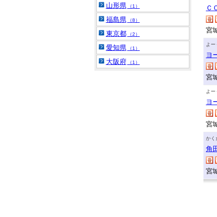
山形県
（1）
Ｃ
福島県
（8）
宮
東京都
（2）
よー
愛知県
（1）
ヨ
大阪府
（1）
宮
よー
ヨ
宮
かく
角
宮