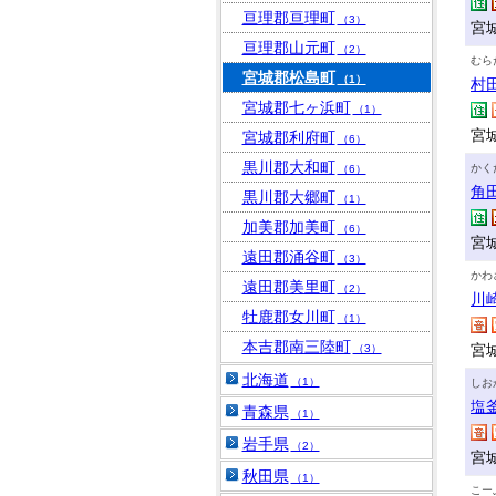
亘理郡亘理町
（3）
宮
亘理郡山元町
（2）
むら
宮城郡松島町
（1）
村
宮城郡七ヶ浜町
（1）
宮
宮城郡利府町
（6）
黒川郡大和町
かく
（6）
角
黒川郡大郷町
（1）
加美郡加美町
（6）
宮
遠田郡涌谷町
（3）
かわ
遠田郡美里町
（2）
川
牡鹿郡女川町
（1）
本吉郡南三陸町
宮
（3）
北海道
（1）
しお
塩
青森県
（1）
岩手県
（2）
宮
秋田県
（1）
こー