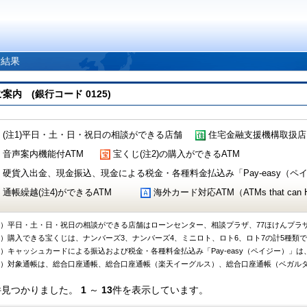
索結果
 (銀行コード 0125)
(注1)平日・土・日・祝日の相談ができる店舗
住宅金融支援機構取扱店
音声案内機能付ATM
宝くじ(注2)の購入ができるATM
硬貨入出金、現金振込、現金による税金・各種料金払込み「Pay-easy（ペイジ
通帳繰越(注4)ができるATM
海外カード対応ATM（ATMs that can Handl
1）平日・土・日・祝日の相談ができる店舗はローンセンター、相談プラザ、77ほけんプラ
2）購入できる宝くじは、ナンバーズ3、ナンバーズ4、ミニロト、ロト6、ロト7の計5種類
3）キャッシュカードによる振込および税金・各種料金払込み「Pay-easy（ペイジー）」は
4）対象通帳は、総合口座通帳、総合口座通帳（楽天イーグルス）、総合口座通帳（ベガル
件見つかりました。
1
～
13
件を表示しています。