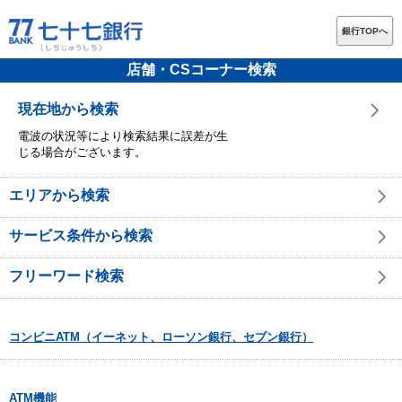
銀行TOPへ
店舗・CSコーナー検索
現在地から検索
電波の状況等により検索結果に誤差が生
じる場合がございます。
エリアから検索
サービス条件から検索
フリーワード検索
コンビニATM（イーネット、ローソン銀行、セブン銀行）
ATM機能